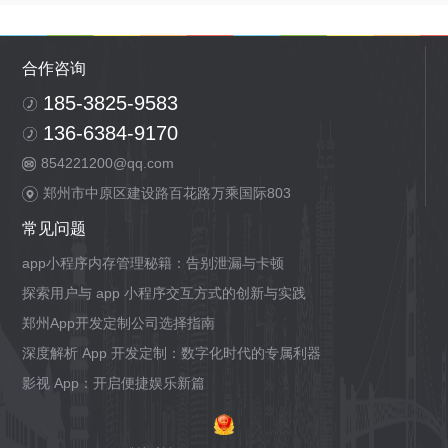
合作咨询
185-3825-9583
136-6384-9170
854221200@qq.com
郑州市中原区建设路百花路万乘国际803
常见问题
app小程序内存管理秘籍：告别泄漏与卡顿
探索用户与 app 小程序交互方式的创新与实践
郑州App开发定制公司选择指南
深度解析 App 开发定制：数字化时代的专属利器
影视 App：开启便捷娱乐新篇