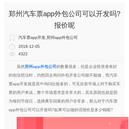
郑州汽车票app外包公司可以开发吗?
报价呢
汽车票app开发,郑州app外包公司
2018-12-05
4322
虽然
郑州app外包公司
的数量很多，但是企业投资者有好
的创业想法时，仍然回去询问外包开发公司能不能做，而汽车
票app开发就是其中询问比较多的，可见目前市场上对于购买车
票的用户来说，整个市场需求是非常大的，其实原因也就是因
为每到节假日，选择乘车回家的用户非常多，那么对于汽车票
app外包公司可以开发吗?如果可以做的话报价是多少钱呢?