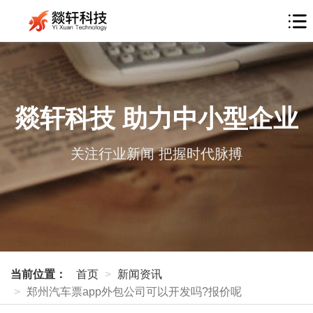
燚轩科技 助力中小型企业
关注行业新闻 把握时代脉搏
当前位置：
首页
新闻资讯
郑州汽车票app外包公司可以开发吗?报价呢