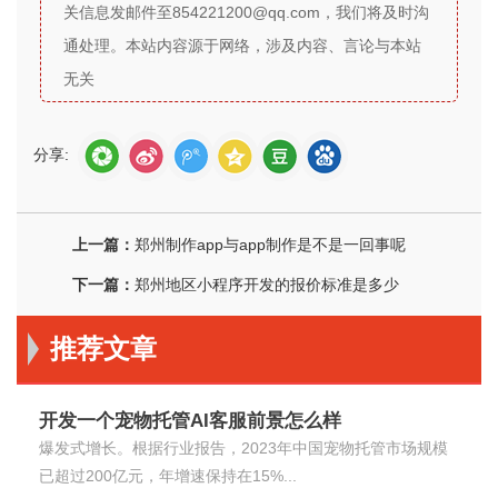
关信息发邮件至854221200@qq.com，我们将及时沟
通处理。本站内容源于网络，涉及内容、言论与本站
无关
分享:
上一篇：
郑州制作app与app制作是不是一回事呢
下一篇：
郑州地区小程序开发的报价标准是多少
推荐文章
开发一个宠物托管AI客服前景怎么样
爆发式增长。根据行业报告，2023年中国宠物托管市场规模
已超过200亿元，年增速保持在15%...