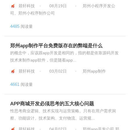
燚轩科技 ·
08月19日
·
郑州小程序开发公
司、郑州小程序制作公司
4485
阅读量
郑州app制作平台免费版存在的弊端是什么
的概念中，应该跟app开发是相同的，指的都是依靠源码开发
技术来制作app软件，但是随着app...
燚轩科技 ·
03月02日
·
郑州app制作
4661
阅读量
APP商城开发必须思考的五大核心问题
性思考商业逻辑、技术实现与运营策略。只有在用户需求洞
察、功能设计、技术架构、支付物流、运营规...
燚轩科技 ·
04月07日
·
郑州app开发公司,郑